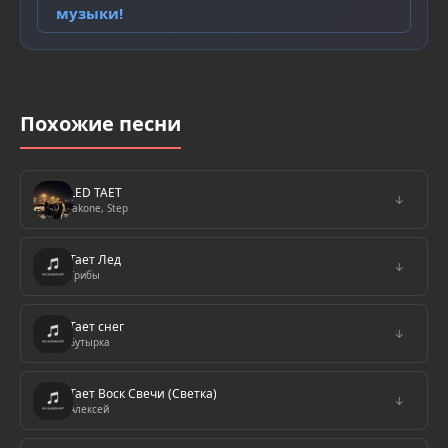
музыки!
Похожие песни
LED TAET
↓
Jakone, Step
Тает Лед
↓
Грибы
Тает снег
↓
Бутырка
Тает Воск Свечи (Светка)
↓
Алексей