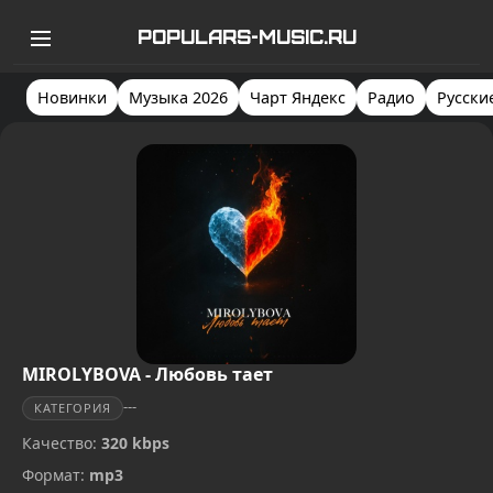
POPULARS-MUSIC.RU
Новинки
Музыка 2026
Чарт Яндекс
Радио
Русски
MIROLYBOVA - Любовь тает
---
КАТЕГОРИЯ
Качество:
320 kbps
Формат:
mp3