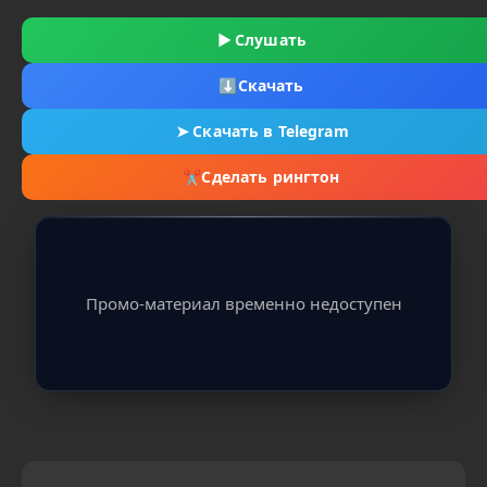
▶
Слушать
⬇
Скачать
➤
Скачать в Telegram
✂
Сделать рингтон
Промо-материал временно недоступен