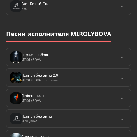
Тает Белый Снег
↓
Икс
Песни исполнителя MIROLYBOVA
Чёрная любовь
↓
MIROLYBOVA
Пьяная без вина 2.0
↓
MIROLYBOVA, Barabanov
Любовь тает
↓
MIROLYBOVA
Пьяная без вина
↓
Mirolybova
Снегом замело