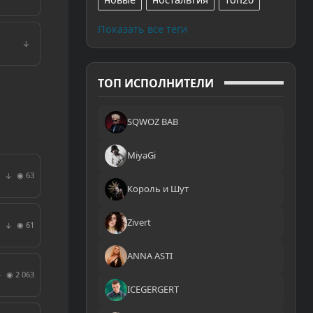
Показать все теги
↓
ТОП ИСПОЛНИТЕЛИ
SQWOZ BAB
MiyaGi
◉ 63
↓
Король и Шут
Zivert
◉ 61
↓
ANNA ASTI
◉ 2 063
↓
ICEGERGERT