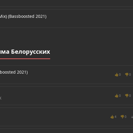
ix) (Bassboosted 2021)
има Белорусских
boosted 2021)
👍
👎
0
0
👍
👎
0
0
K
👍
👎
4
0