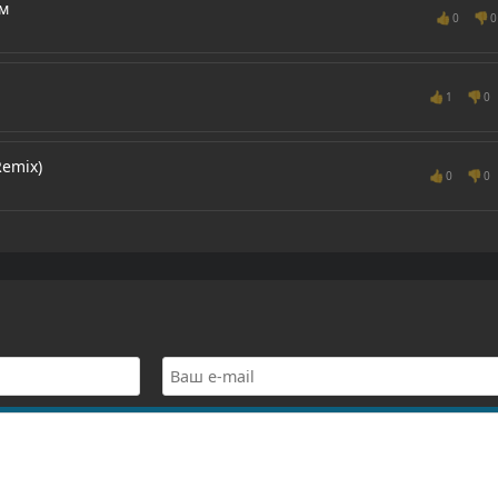
м
👍
👎
0
0
👍
👎
1
0
Remix)
👍
👎
0
0