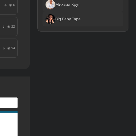
Михаил Круг
◉ 6
↓
Big Baby Tape
◉ 22
↓
◉ 94
↓