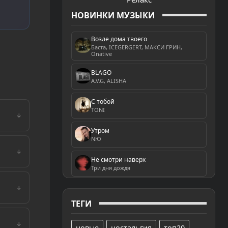
НОВИНКИ МУЗЫКИ
Возле дома твоего
Баста, ICEGERGERT, МАКСИ ГРИН,
Onative
BLAGO
A.V.G, ALISHA
С тобой
TONI
↓
Утром
NЮ
↓
Не смотри наверх
Три дня дождя
↓
ТЕГИ
↓
новые
ностальгия
топ20