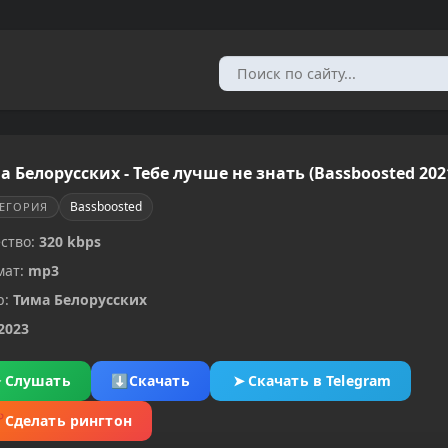
а Белорусских - Тебе лучше не знать (Bassboosted 202
Bassboosted
ТЕГОРИЯ
ство:
320 kbps
мат:
mp3
р:
Тима Белорусских
2023
▶
Слушать
⬇
Скачать
➤
Скачать в Telegram
✂
Сделать рингтон