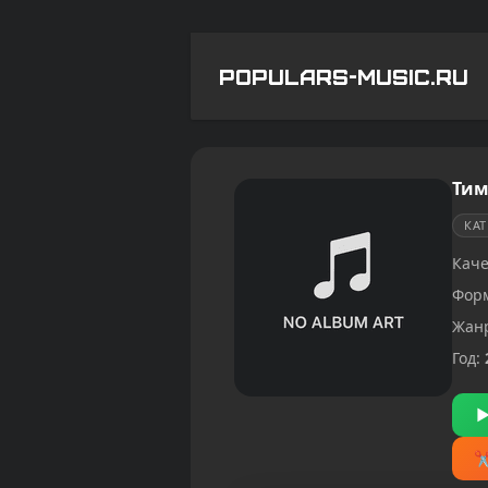
POPULARS-MUSIC.RU
Тим
КА
Каче
Фор
Жан
Год: