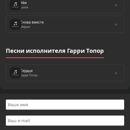
Эйя
↓
Канги
Снова вместе
↓
Мираж
Песни исполнителя Гарри Топор
Сердце
↓
Гарри Топор