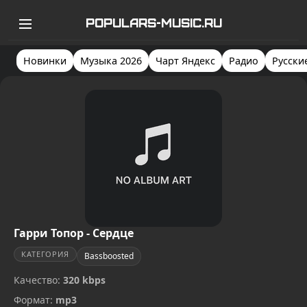
POPULARS-MUSIC.RU
Новинки
Музыка 2026
Чарт Яндекс
Радио
Русски
Гарри Топор - Сердце
КАТЕГОРИЯ
Bassboosted
Качество:
320 kbps
Формат:
mp3