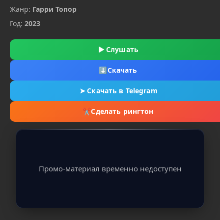
Жанр:
Гарри Топор
Год:
2023
▶
Слушать
⬇
Скачать
➤
Скачать в Telegram
✂
Сделать рингтон
Промо-материал временно недоступен