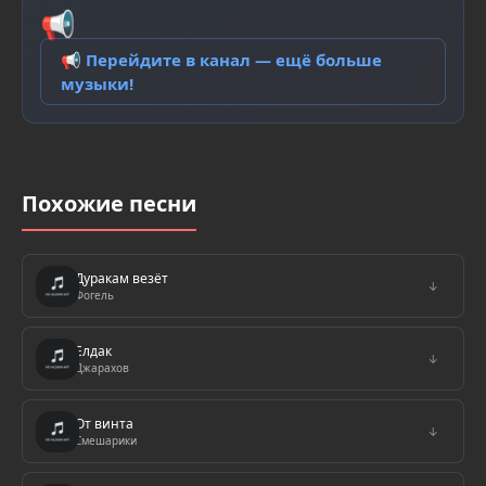
📢
📢 Перейдите в канал — ещё больше
музыки!
Похожие песни
Дуракам везёт
↓
Фогель
Елдак
↓
Джарахов
От винта
↓
Смешарики