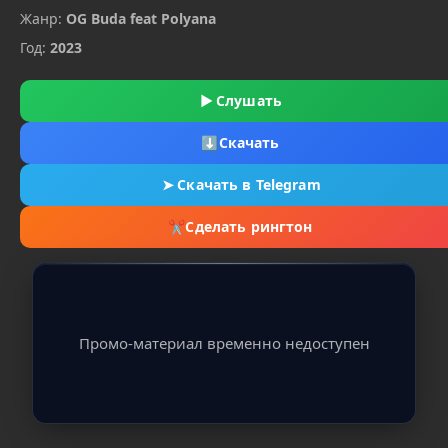
Жанр:
OG Buda feat Polyana
Год:
2023
▶
Слушать
⬇
Скачать
➤
Скачать в Telegram
✂
Сделать рингтон
Промо-материал временно недоступен