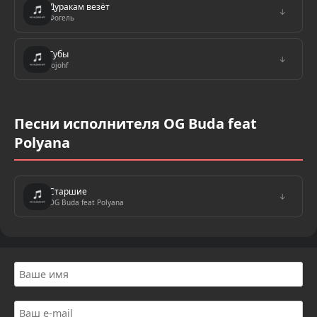
Дуракам везёт
↓
Фогель
Губы
↓
Jojohf
Песни исполнителя OG Buda feat
Polyana
Старшие
↓
OG Buda feat Polyana