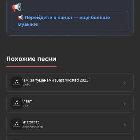
📢
📢 Перейдите в канал — ещё больше
музыки!
Похожие песни
Там, за туманами (Bassboosted 2023)
↓
Любэ
Тлеет
↓
Bula
Aristocrat
↓
Morgenshtern