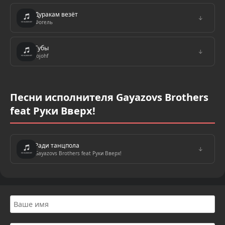
Дуракам везёт
↓
Фогель
Губы
↓
Jojohf
Песни исполнителя Gayazovs Brothers
feat Руки Вверх!
Ради танцпола
↓
Gayazovs Brothers feat Руки Вверх!