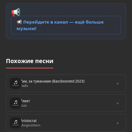
📢
📢 Перейдите в канал — ещё больше
музыки!
Похожие песни
Там, за туманами (Bassboosted 2023)
↓
Любэ
Тлеет
↓
Bula
Aristocrat
↓
Morgenshtern