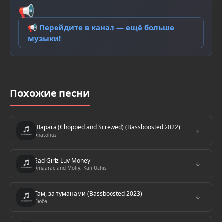
📢
📢 Перейдите в канал — ещё больше
музыки!
Похожие песни
Шарага (Chopped and Screwed) (Bassboosted 2022)
↓
Anatoliuz
Sad Girlz Luv Money
↓
Amaarae and Moliy, Kali Uchis
Там, за туманами (Bassboosted 2023)
↓
Любэ