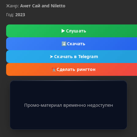
Жанр:
Анет Сай and Niletto
Год:
2023
▶
Слушать
⬇
Скачать
➤
Скачать в Telegram
✂
Сделать рингтон
Промо-материал временно недоступен