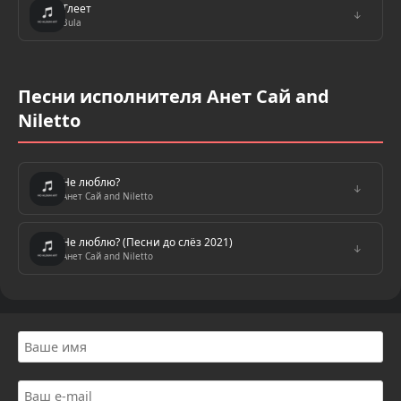
Тлеет
↓
Bula
Песни исполнителя Анет Сай and
Niletto
Не люблю?
↓
Анет Сай and Niletto
Не люблю? (Песни до слёз 2021)
↓
Анет Сай and Niletto