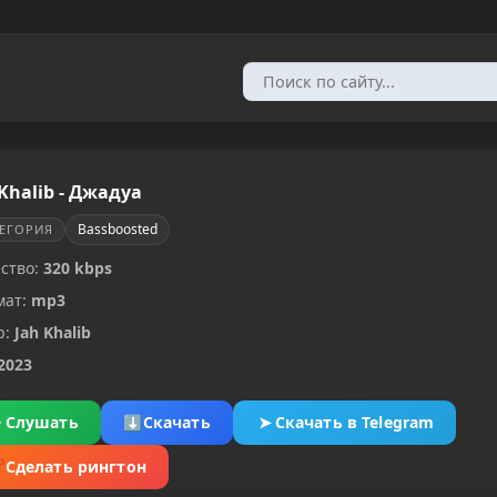
 Khalib - Джадуа
Bassboosted
ТЕГОРИЯ
ство:
320 kbps
мат:
mp3
р:
Jah Khalib
2023
▶
Слушать
⬇
Скачать
➤
Скачать в Telegram
✂
Сделать рингтон