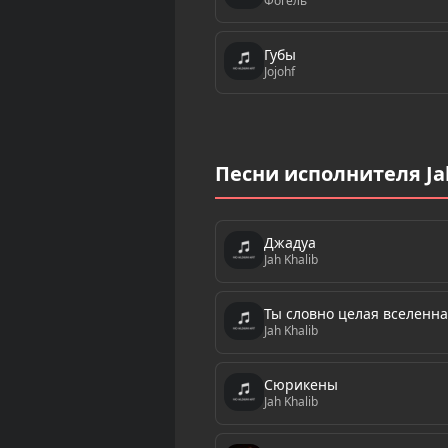
Фогель
Губы
Jojohf
Песни исполнителя Jah
Джадуа
Jah Khalib
Ты словно целая вселенн
Jah Khalib
Сюрикены
Jah Khalib