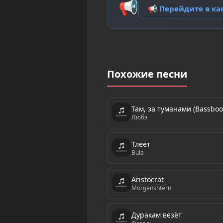
📢
📢 Перейдите в к
Похожие песни
Там, за туманами (Bassboo
Любэ
Тлеет
Bula
Aristocrat
Morgenshtern
Дуракам везёт