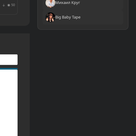
Михаил Круг
◉ 50
↓
Big Baby Tape