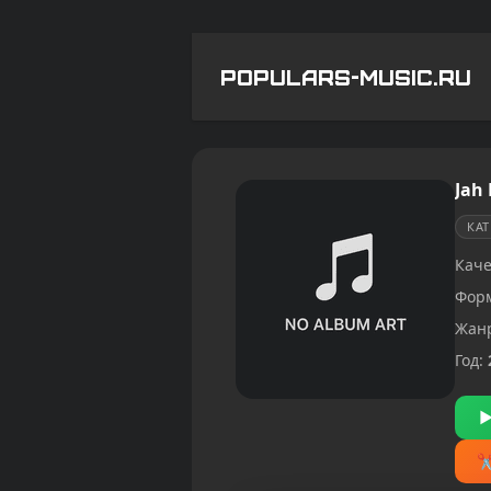
POPULARS-MUSIC.RU
Jah
КА
Каче
Фор
Жан
Год: