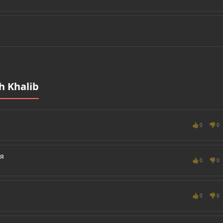
 Khalib
👍
👎
0
0
ая
👍
👎
0
0
👍
👎
0
0