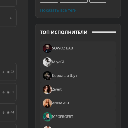
Показать все теги
↓
ТОП ИСПОЛНИТЕЛИ
SQWOZ BAB
MiyaGi
◉ 22
↓
Король и Шут
Zivert
◉ 51
↓
ANNA ASTI
◉ 44
↓
ICEGERGERT