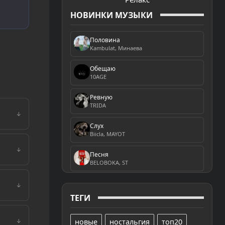
НОВИНКИ МУЗЫКИ
Половина
Kambulat, Минаева
Обещаю
10AGE
Ревную
TRIDA
↓
Слух
Biicla, MAYOT
↓
Песня
BELOBOKA, ST
↓
ТЕГИ
новые
ностальгия
топ20
↓