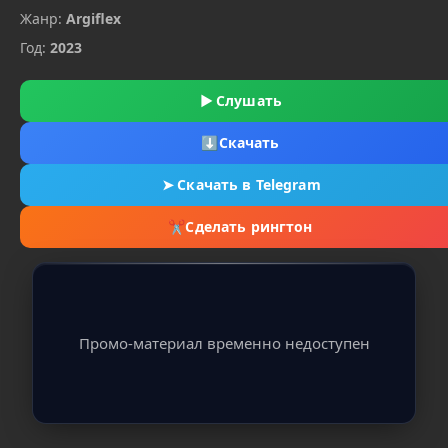
Жанр:
Argiflex
Год:
2023
▶
Слушать
⬇
Скачать
➤
Скачать в Telegram
✂
Сделать рингтон
Промо-материал временно недоступен