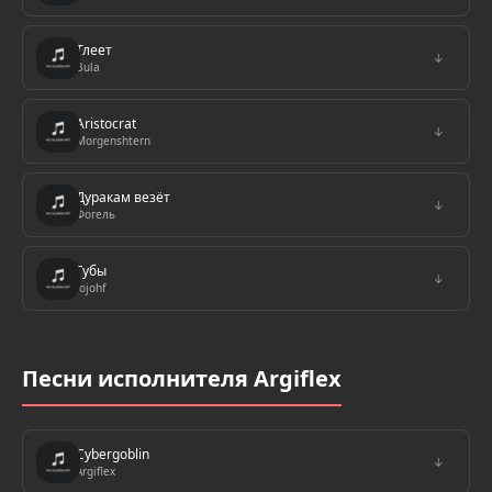
Тлеет
↓
Bula
Aristocrat
↓
Morgenshtern
Дуракам везёт
↓
Фогель
Губы
↓
Jojohf
Песни исполнителя Argiflex
Cybergoblin
↓
Argiflex