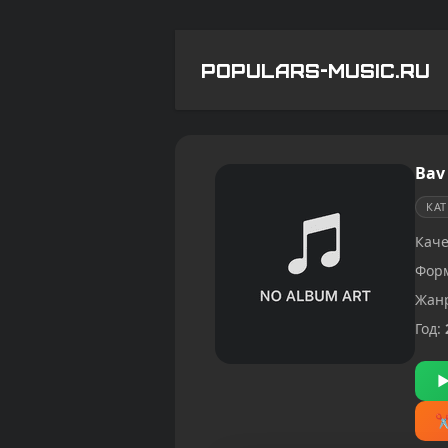
POPULARS-MUSIC.RU
Bav
КА
Каче
Фор
Жан
Год: