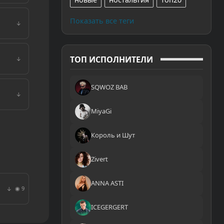
Показать все теги
↓
ТОП ИСПОЛНИТЕЛИ
↓
SQWOZ BAB
↓
MiyaGi
Король и Шут
Zivert
ANNA ASTI
◉ 9
↓
ICEGERGERT