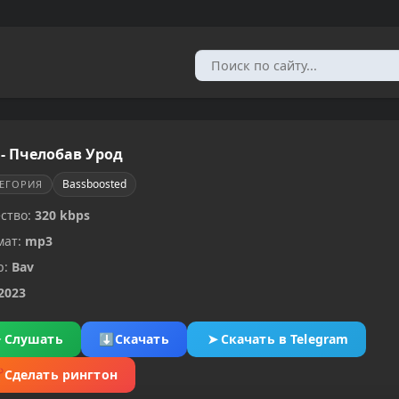
 - Пчелобав Урод
Bassboosted
ТЕГОРИЯ
ство:
320 kbps
мат:
mp3
р:
Bav
2023
▶
Слушать
⬇
Скачать
➤
Скачать в Telegram
✂
Сделать рингтон