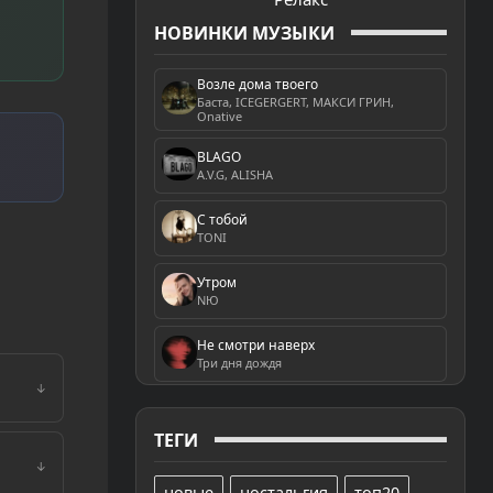
НОВИНКИ МУЗЫКИ
Возле дома твоего
Баста, ICEGERGERT, МАКСИ ГРИН,
Onative
BLAGO
A.V.G, ALISHA
С тобой
TONI
Утром
NЮ
Не смотри наверх
Три дня дождя
↓
ТЕГИ
↓
новые
ностальгия
топ20