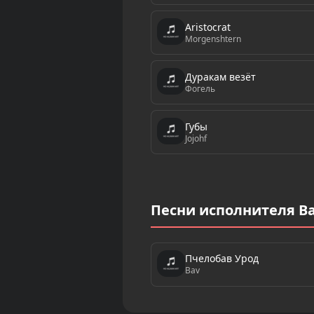
Aristocrat
Morgenshtern
Дуракам везёт
Фогель
Губы
Jojohf
Песни исполнителя B
Пчелобав Урод
Bav