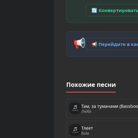
🔄 Конвертироват
📢
📢 Перейдите в к
Похожие песни
Там, за туманами (Bassboo
Любэ
Тлеет
Bula