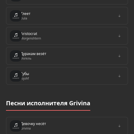
Тлеет
↓
Bula
Aristocrat
↓
Morgenshtern
Дуракам везёт
↓
Фогель
Губы
↓
Jojohf
Песни исполнителя Grivina
Девочку несёт
↓
Grivina