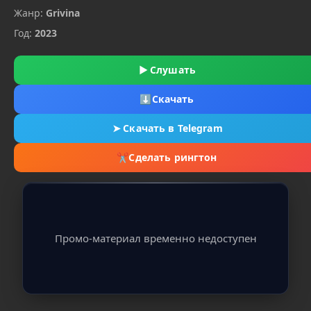
Жанр:
Grivina
Год:
2023
▶
Слушать
⬇
Скачать
➤
Скачать в Telegram
✂
Сделать рингтон
Промо-материал временно недоступен