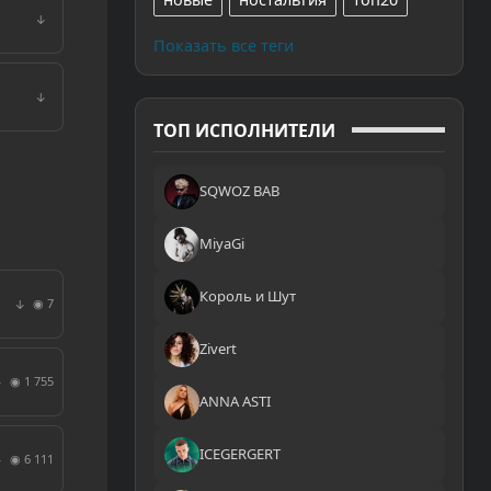
↓
Показать все теги
↓
ТОП ИСПОЛНИТЕЛИ
SQWOZ BAB
MiyaGi
Король и Шут
◉ 7
↓
Zivert
◉ 1 755
↓
ANNA ASTI
ICEGERGERT
◉ 6 111
↓