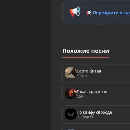
📢
📢 Перейдите в к
Похожие песни
Карта битая
Kiliana
Такая красивая
NЮ
По кайфу свобода
R.Riccardo