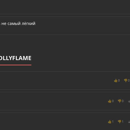
 не самый лёгкий
OLLYFLAME
👍
👎
0
0
👍
👎
0
0
👍
👎
1
1