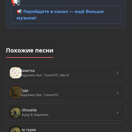
📢
📢 Перейдите в канал — ещё больше
музыки!
Похожие песни
Заметка
↓
Эндшпиль feat. TumaniYO, Mav-d
Туда
↓
Эндшпиль feat. TumaniYO
Silhouette
↓
Miyagi & Эндшпиль
Не теряя
↓