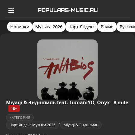
POPULARS-MUSIC.RU
Новинки
Музыка 2026
Чарт Яндекс
Радио
Русски
Miyagi & Эндшпиль feat. TumaniYO, Onyx - 8 mile
18+
КАТЕГОРИЯ
/
Чарт Яндекс Музыки 2026
Miyagi & Эндшпиль