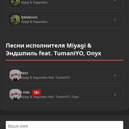
Miyagi & Эндшпиль
Временно
↓
Miyagi & Эндшпиль
Песни исполнителя Miyagi &
Эндшпиль feat. TumaniYO, Onyx
West
↓
Miyagi & Эндшпиль feat. TumaniYO
8 mile
18+
↓
Miyagi & Эндшпиль feat. TumaniYO, Onyx