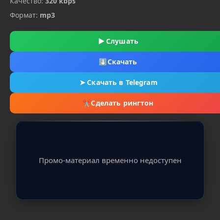
Качество:
320 kbps
Формат:
mp3
▶
Слушать
⬇
Скачать
➤
Скачать в Telegram
✂
Сделать рингтон
Промо-материал временно недоступен