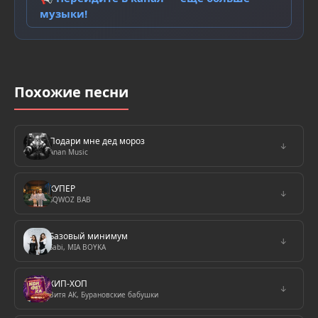
музыки!
Похожие песни
Подари мне дед мороз
↓
Anan Music
КУПЕР
↓
SQWOZ BAB
Базовый минимум
↓
Sabi, MIA BOYKA
ХИП-ХОП
↓
Витя АК, Бурановские бабушки