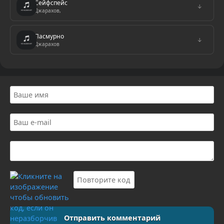
Сейфспейс
↓
Джарахов,
Пасмурно
↓
Джарахов
Отправить комментарий