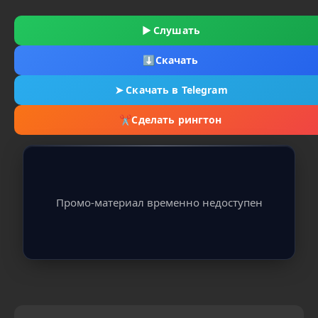
▶
Слушать
⬇
Скачать
➤
Скачать в Telegram
✂
Сделать рингтон
Промо-материал временно недоступен