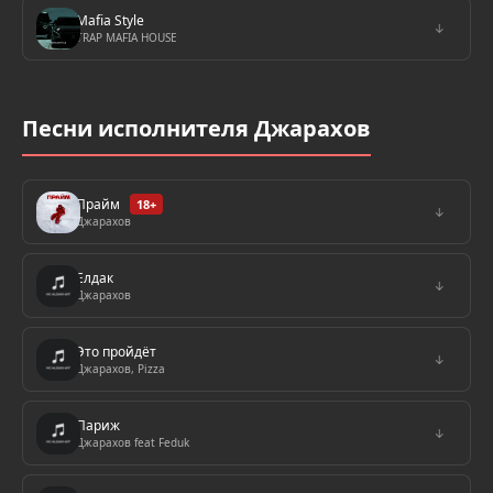
Mafia Style
↓
TRAP MAFIA HOUSE
Песни исполнителя Джарахов
Прайм
18+
↓
Джарахов
Елдак
↓
Джарахов
Это пройдёт
↓
Джарахов, Pizza
Париж
↓
Джарахов feat Feduk