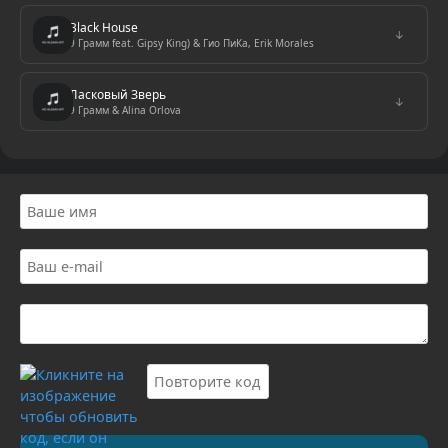
Black House
↓
9 Грамм feat. Gipsy King) & Гио ПиКа, Erik Morales
Ласковый Зверь
↓
9 Грамм & Alina Orlova