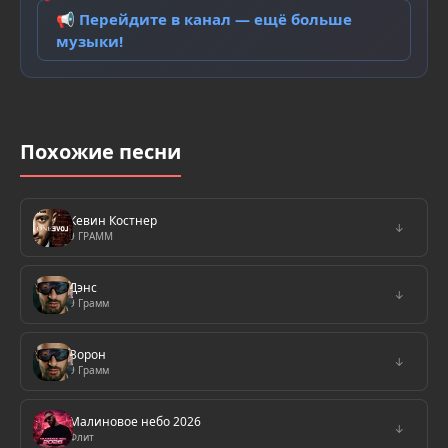
📢 Перейдите в канал — ещё больше
музыки!
Похожие песни
Кевин Костнер
↓
9 ГРАММ
Дэнс
↓
9 Грамм
Ворон
↓
9 Грамм
Малиновое небо 2026
↓
Флит