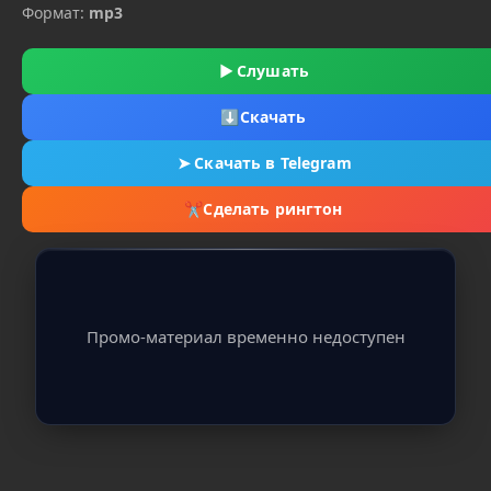
Формат:
mp3
▶
Слушать
⬇
Скачать
➤
Скачать в Telegram
✂
Сделать рингтон
Промо-материал временно недоступен