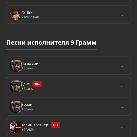
КУПЕР
↓
SQWOZ BAB
Песни исполнителя 9 Грамм
Ла ла лэй
↓
9 Грамм
Дэнс
18+
↓
9 Грамм
Ворон
↓
9 Грамм
Кевин Костнер
18+
↓
9 ГРАММ