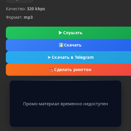
Качество:
320 kbps
Формат:
mp3
▶
Слушать
⬇
Скачать
➤
Скачать в Telegram
✂
Сделать рингтон
Промо-материал временно недоступен