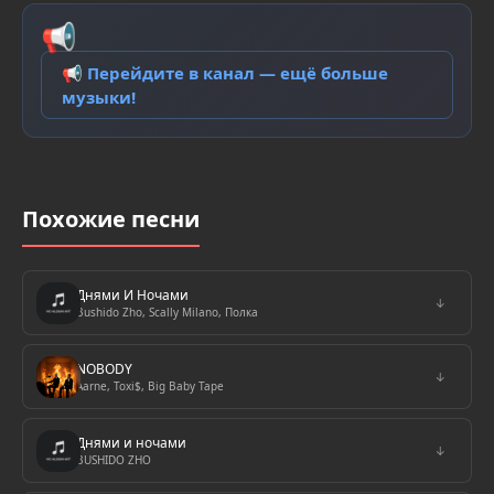
📢
📢 Перейдите в канал — ещё больше
музыки!
Похожие песни
Днями И Ночами
↓
Bushido Zho, Scally Milano, Полка
NOBODY
↓
Aarne, Toxi$, Big Baby Tape
Днями и ночами
↓
BUSHIDO ZHO