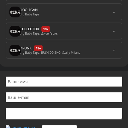
HOOLIGAN
↓
Big Baby Tape
COLLECTOR
18+
↓
Big Baby Tape, Джон Гарик
DRUNK
18+
↓
Big Baby Tape, BUSHIDO ZHO, Scally Milano