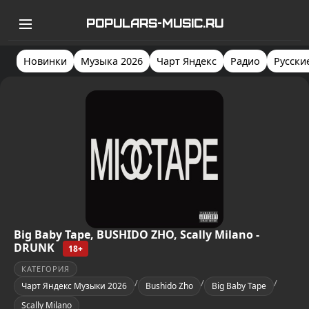
POPULARS-MUSIC.RU
Новинки
Музыка 2026
Чарт Яндекс
Радио
Русски
Big Baby Tape, BUSHIDO ZHO, Scally Milano -
DRUNK
18+
КАТЕГОРИЯ
/
/
/
Чарт Яндекс Музыки 2026
Bushido Zho
Big Baby Tape
Scally Milano