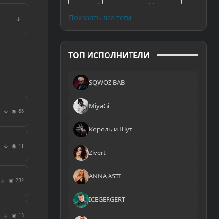
Показать все теги
↓
ТОП ИСПОЛНИТЕЛИ
SQWOZ BAB
MiyaGi
◉ 88
↓
Король и Шут
◉ 11
↓
Zivert
ANNA ASTI
◉ 232
↓
ICEGERGERT
◉ 13
↓