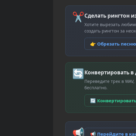
✂
Сделать рингтон и
Хотите вырезать любим
создать рингтон за неск
👉 Обрезать песн
🔄
Конвертировать в
Переведите трек в WAV,
бесплатно.
🔄 Конвертироват
📢
📢 Перейдите в к