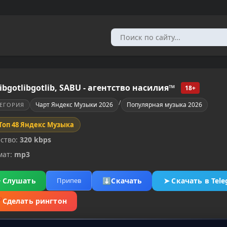
libgotlibgotlib, SABU - агентство насилия™
18+
/
Чарт Яндекс Музыки 2026
Популярная музыка 2026
ТЕГОРИЯ
Топ 48 Яндекс Музыка
ство:
320 kbps
мат:
mp3
▶
Слушать
⬇
Скачать
➤
Скачать в Tel
Припев
✂
Сделать рингтон