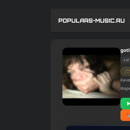
POPULARS-MUSIC.RU
got
КА
🎵
Каче
Фор