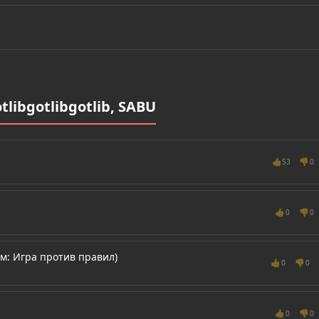
libgotlibgotlib, SABU
👍
👎
53
0
👍
👎
0
0
м: Игра против правил)
👍
👎
0
0
👍
👎
0
0