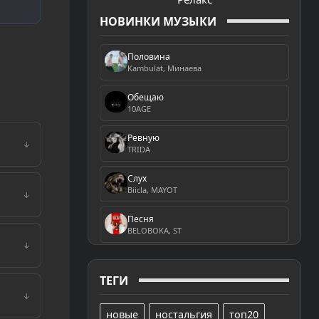
НОВИНКИ МУЗЫКИ
Половина
Kambulat, Минаева
Обещаю
10AGE
Ревную
↓
TRIDA
Слух
Biicla, MAYOT
↓
Песня
BELOBOKA, ST
↓
ТЕГИ
↓
новые
ностальгия
топ20