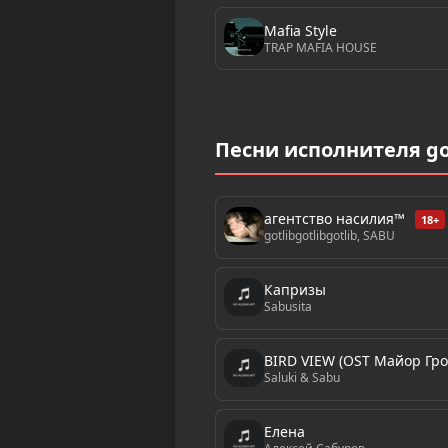
Mafia Style
TRAP MAFIA HOUSE
Песни исполнителя got
агентство насилия™
18+
gotlibgotlibgotlib, SABU
Капризы
Sabusita
BIRD VIEW (OST Майор Гро
Saluki & Sabu
Елена