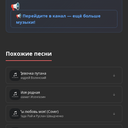
📢
📢 Перейдите в канал — ещё больше
музыки!
Похожие песни
Девочка путана
↓
Андрей Волянский
Моя родная
↓
Азамат Исенгазин
Ты любовь моя! (Cover)
↓
Рада Рай и Руслан Швыдченко