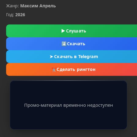
Жанр:
Максим Апрель
Год:
2026
▶
Слушать
⬇
Скачать
➤
Скачать в Telegram
✂
Сделать рингтон
Промо-материал временно недоступен