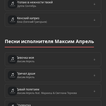
Утопаю в нежности твоей
↓
Группа Сентябрь
Женский каприз
↓
Жека (Евгений Григорьев)
Песни исполнителя Максим Апрель
Девочка моя
↓
Максим Апрель
Причал души
↓
Максим Апрель
Давай полетаем
↓
Максим Апрель feat. Маракеш & Светлана Тернова
Студентка