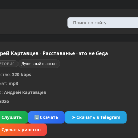
рей Картавцев - Расставанье - это не беда
Душевный шансон
ТЕГОРИЯ
ство:
320 kbps
мат:
mp3
р:
Андрей Картавцев
2026
▶
Слушать
⬇
Скачать
➤
Скачать в Telegram
✂
Сделать рингтон