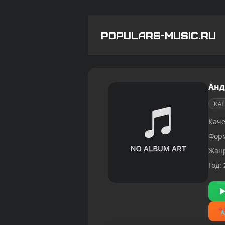
POPULARS-MUSIC.RU
Анд
КА
Каче
Фор
Жан
Год: