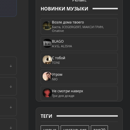
НОВИНКИ МУЗЫКИ
Возле дома твоего
Баста, ICEGERGERT, МАКСИ ГРИН,
Onative
BLAGO
A.V.G, ALISHA
С тобой
TONI
↓
Утром
NЮ
↓
Не смотри наверх
Три дня дождя
↓
ТЕГИ
↓
новые
ностальгия
топ20