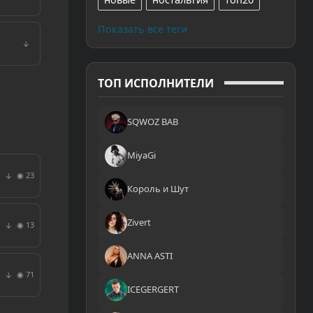
Показать все теги
↓
ТОП ИСПОЛНИТЕЛИ
SQWOZ BAB
MiyaGi
◉ 23
↓
Король и Шут
Zivert
◉ 13
↓
ANNA ASTI
◉ 71
↓
ICEGERGERT