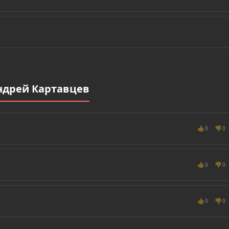
ндрей Картавцев
👍
👎
0
0
👍
👎
0
0
👍
👎
0
0