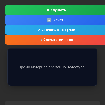
▶
Слушать
⬇
Скачать
➤
Скачать в Telegram
✂
Сделать рингтон
Промо-материал временно недоступен