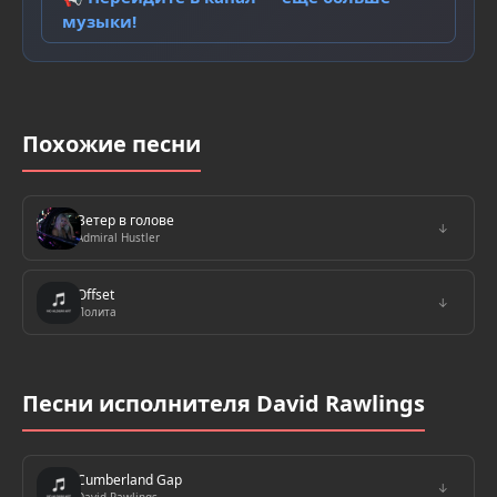
музыки!
Похожие песни
Ветер в голове
↓
Admiral Hustler
Offset
↓
Лолита
Песни исполнителя David Rawlings
Cumberland Gap
↓