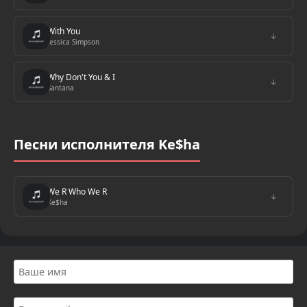
With You
↓
Jessica Simpson
Why Don't You & I
↓
Santana
Песни исполнителя Ke$ha
We R Who We R
↓
Ke$ha