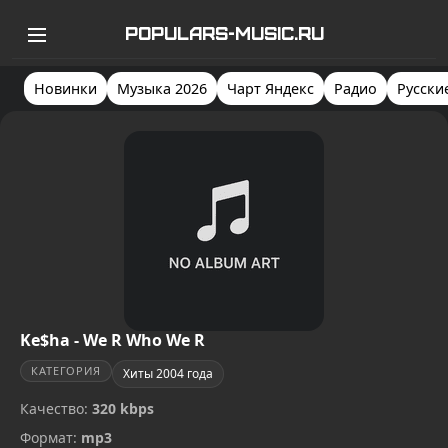
POPULARS-MUSIC.RU
Новинки
Музыка 2026
Чарт Яндекс
Радио
Русски
Ke$ha - We R Who We R
КАТЕГОРИЯ
Хиты 2004 года
Качество:
320 kbps
Формат:
mp3