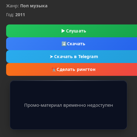
Жанр:
Поп музыка
Год:
2011
▶
Слушать
⬇
Скачать
➤
Скачать в Telegram
✂
Сделать рингтон
Промо-материал временно недоступен