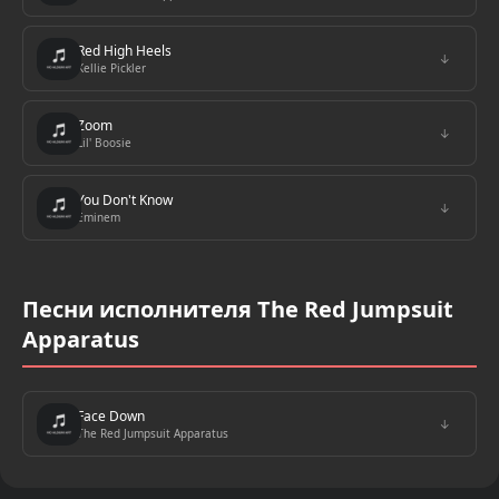
Red High Heels
↓
Kellie Pickler
Zoom
↓
Lil' Boosie
You Don't Know
↓
Eminem
Песни исполнителя The Red Jumpsuit
Apparatus
Face Down
↓
The Red Jumpsuit Apparatus