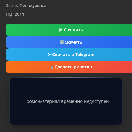
Жанр:
Поп музыка
Год:
2011
▶
Слушать
⬇
Скачать
➤
Скачать в Telegram
✂
Сделать рингтон
Промо-материал временно недоступен