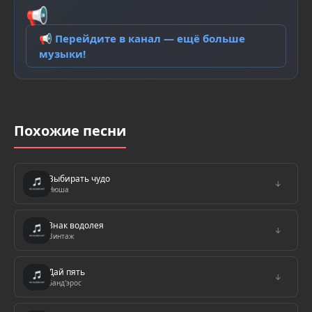
📢
📢 Перейдите в канал — ещё больше
музыки!
Похожие песни
Выбирать чудо
↓
Нюша
Знак водолея
↓
Винтаж
Дай пять
↓
Банд'эрос