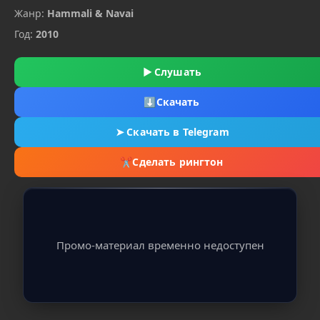
Жанр:
Hammali & Navai
Год:
2010
▶
Слушать
⬇
Скачать
➤
Скачать в Telegram
✂
Сделать рингтон
Промо-материал временно недоступен