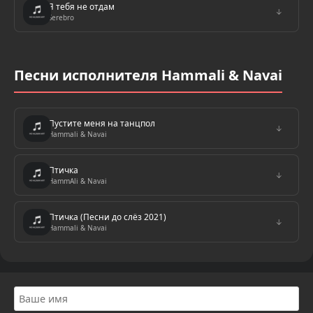
Я тебя не отдам
↓
Serebro
Песни исполнителя Hammali & Navai
Пустите меня на танцпол
↓
Hammali & Navai
Птичка
↓
HammAli & Navai
Птичка (Песни до слёз 2021)
↓
Hammali & Navai