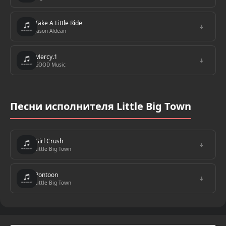
Take A Little Ride
↓
Jason Aldean
Mercy.1
↓
GOOD Music
Песни исполнителя Little Big Town
Girl Crush
↓
Little Big Town
Pontoon
↓
Little Big Town