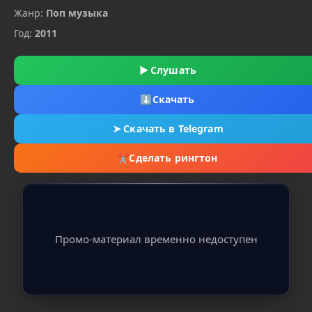
Жанр:
Поп музыка
Год:
2011
▶
Слушать
⬇
Скачать
➤
Скачать в Telegram
✂
Сделать рингтон
Промо-материал временно недоступен