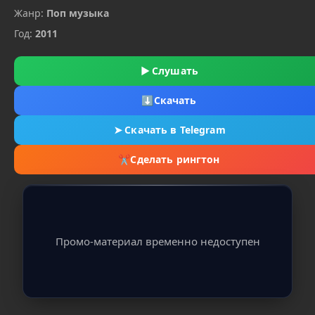
Жанр:
Поп музыка
Год:
2011
▶
Слушать
⬇
Скачать
➤
Скачать в Telegram
✂
Сделать рингтон
Промо-материал временно недоступен