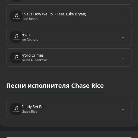
This Is How We Roll (Feat. Luke Bryan)
↓
Luke Bryan
Yeah
↓
Joe Nichols
Word Crimes
↓
Weird Al Yankovic
Песни исполнителя Chase Rice
Ready Set Roll
↓
Chase Rice