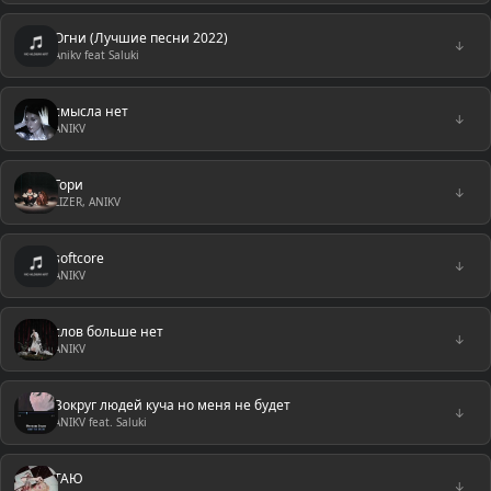
Огни (Лучшие песни 2022)
↓
Anikv feat Saluki
смысла нет
↓
ANIKV
Гори
↓
LIZER, ANIKV
softcore
↓
ANIKV
слов больше нет
↓
ANIKV
Вокруг людей куча но меня не будет
↓
ANIKV feat. Saluki
ТАЮ
↓