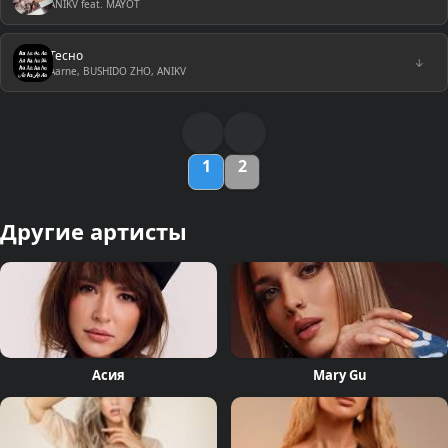
ANIKV feat. MAYOT
Тесно
↓
Aarne, BUSHIDO ZHO, ANIKV
1
2
Другие артисты
Асия
Mary Gu