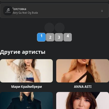
Толстовка
↓
Mary Gu feat Og Buda
1
4
2
3
Другие артисты
Мари Краймбрери
ANNA ASTI