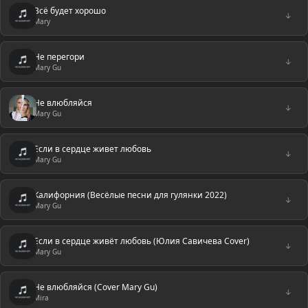
Всё будет хорошо
↓
Mary
Не перегори
↓
Mary Gu
Не влюбляйся
↓
Mary Gu
Если в сердце живет любовь
↓
Mary Gu
Калифорния (Весёлые песни для гулянки 2022)
↓
Mary Gu
Если в сердце живёт любовь (Юлия Савичева Cover)
↓
Mary Gu
Не влюбляйся (Cover Mary Gu)
↓
Mira