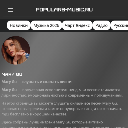
POPULARS-MUSIC.RU
Новинки
Музыка 2026
Чарт Яндекс
Радио
Русски
Mary Gu
Mary Gu — слушать и скачать песни
Mary Gu
— популярная исполнительница, чьи песни отличаются
лиричностью, эмоциональностью и современным поп-звучанием.
На этой странице вы можете слушать онлайн все песни Mary Gu,
включая новые релизы и самые популярные хиты, а также скачать
mp3 бесплатно в хорошем качестве.
Здесь собраны лучшие треки Mary Gu, которые активно
распространяются в социальных сетях, попадают в рекомендации и