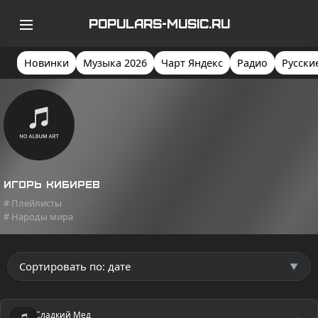
POPULARS-MUSIC.RU
Новинки
Музыка 2026
Чарт Яндекс
Радио
Русски
Игорь Кибирев
# Плейлисты
# Народы мира
Сладкий Мед