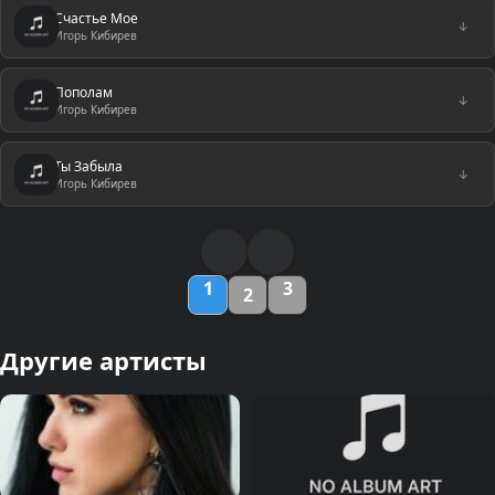
Счастье Мое
↓
Игорь Кибирев
Пополам
↓
Игорь Кибирев
Ты Забыла
↓
Игорь Кибирев
1
3
2
Другие артисты