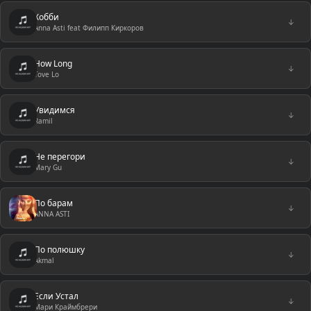
Хобби
↓
Anna Asti feat Филипп Киркоров
How Long
↓
Tove Lo
Увидимся
↓
Ramil
Не перегори
↓
Mary Gu
По барам
↓
ANNA ASTI
По полюшку
↓
Akmal
Если Устал
↓
Мари Краймбрери