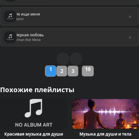
Не ищи меня
↓
Ramil
Черная любовь
↓
Elman feat Mona
1
10
2
3
Похожие плейлисты
Красивая музыка для души
Музыка для души и тела