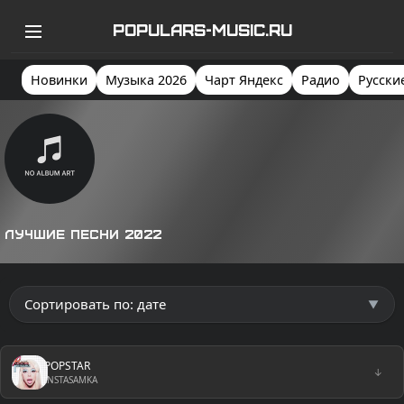
POPULARS-MUSIC.RU
Новинки
Музыка 2026
Чарт Яндекс
Радио
Русски
Лучшие песни 2022
POPSTAR
↓
INSTASAMKA