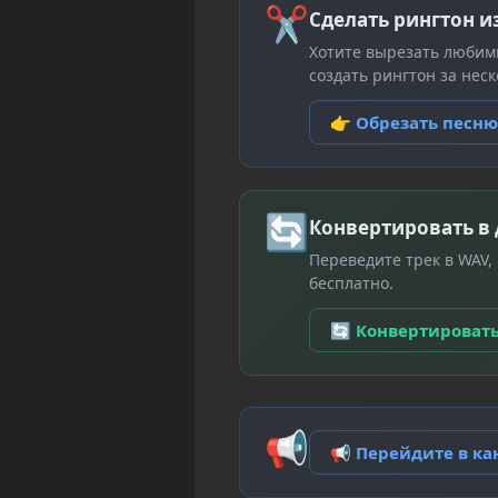
✂
Сделать рингтон и
Хотите вырезать любим
создать рингтон за неск
👉 Обрезать песн
🔄
Конвертировать в
Переведите трек в WAV,
бесплатно.
🔄 Конвертироват
📢
📢 Перейдите в к