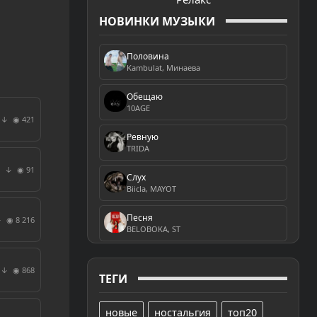
НОВИНКИ МУЗЫКИ
Половина
Kambulat, Минаева
Обещаю
10AGE
◉ 421
↓
Ревную
TRIDA
◉ 91
↓
Слух
Biicla, MAYOT
Песня
◉ 8 216
↓
BELOBOKA, ST
◉ 868
↓
ТЕГИ
новые
ностальгия
топ20