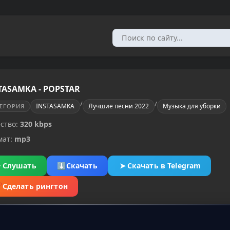
TASAMKA - POPSTAR
/
/
INSTASAMKA
Лучшие песни 2022
Музыка для уборки
ТЕГОРИЯ
ство:
320 kbps
мат:
mp3
▶
Слушать
⬇
Скачать
➤
Скачать в Telegram
✂
Сделать рингтон