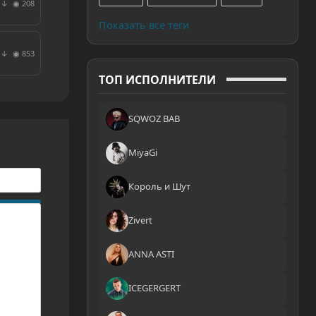
◉ 208
↓
Показать все теги
◉ 853
↓
ТОП ИСПОЛНИТЕЛИ
SQWOZ BAB
MiyaGi
Король и Шут
Zivert
ANNA ASTI
ICEGERGERT