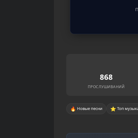
П
868
ПРОСЛУШИВАНИЙ
🔥
⭐
Новые песни
Топ музык