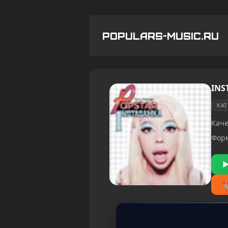
POPULARS-MUSIC.RU
INS
КА
Каче
Фор