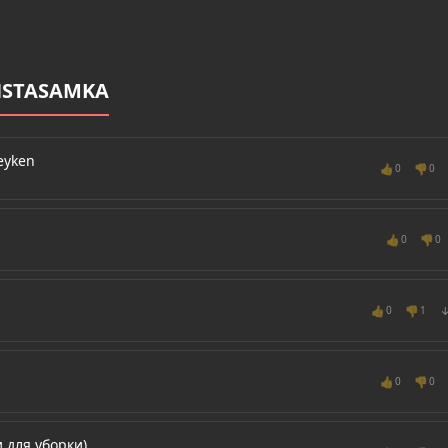
NSTASAMKA
eyken
👍
👎
0
0
👍
👎
0
0
👍
👎
0
1
👍
👎
0
0
 для уборки)