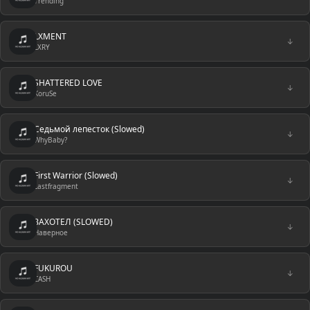
Trending
LXMENT
↓
LXRY
SHATTERED LOVE
↓
KoruSe
Седьмой лепесток (Slowed)
↓
WhyBaby?
First Warrior (Slowed)
↓
Lastfragment
ЗАХОТЕЛ (SLOWED)
↓
Наверное
FUKUROU
↓
CASH