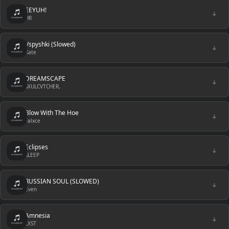
EEYUH!
↓
HR
Vspyshki (Slowed)
↓
Kate
DREAMSCAPE
↓
SXULCVTCHER,
Blow With The Hoe
↓
Falxce
Eclipses
↓
SLEEP
RUSSIAN SOUL (SLOWED)
↓
Even
Amnesia
↓
LXST