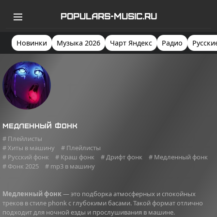
POPULARS-MUSIC.RU
Новинки
Музыка 2026
Чарт Яндекс
Радио
Русски
Медленный фонк
# Плейлисты
# Хиты в машину
# Плейлисты
# Русский фонк
# Краш фонк
# Дрифт фонк
# Медленный фонк
# Фонк 2025
# mp3 в машину
Медленный фонк
— это подборка атмосферных и спокойных
треков в стиле phonk с глубокими басами. Такой формат отлично
подходит для ночной езды и прослушивания в машине.