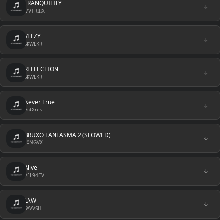
TRANQUILITY
↓
MVTRIIIX
VELZY
↓
SKWLKR
REFLECTION
↓
SKWLKR
Never True
↓
AntXres
BRUXO FANTASMA 2 (SLOWED)
↓
LXNGVX
Alive
↓
VEL94EV
LAW
↓
SVVVSH