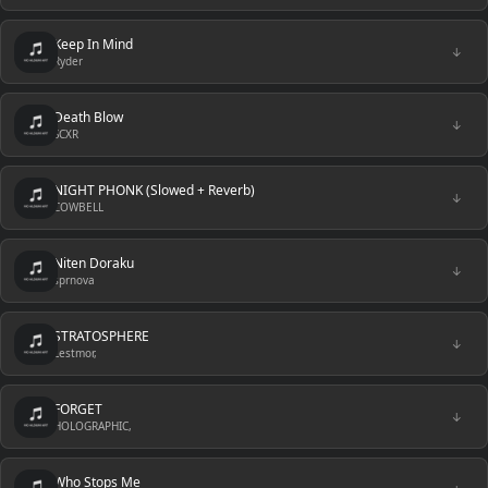
Keep In Mind
↓
Ryder
Death Blow
↓
SCXR
NIGHT PHONK (Slowed + Reverb)
↓
COWBELL
Niten Doraku
↓
sprnova
STRATOSPHERE
↓
Lestmor,
FORGET
↓
HOLOGRAPHIC,
Who Stops Me