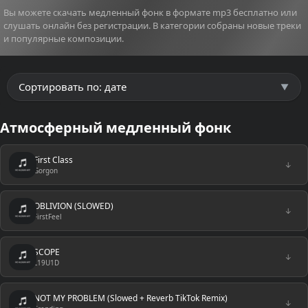
Вы можете скачать медленный фонк в формате mp3 бесплатно или
слушать онлайн без регистрации. В категории собраны новые треки
и популярные композиции.
Атмосферный медленный фонк
First Class
↓
Gorgon
OBLIVION (SLOWED)
↓
FirstFeel
SCOPE
↓
L19U1D
NOT MY PROBLEM (Slowed + Reverb TikTok Remix)
↓