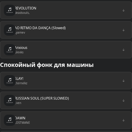
REVOLUTION
↓
deadsouls,
AO RITMO DA DANÇA (Slowed)
↓
Lyamev
Anxious
↓
Glexks
Спокойный фонк для машины
SLAY!
↓
Eternxlkz
RUSSIAN SOUL (SUPER SLOWED)
↓
Even
DAWN
↓
LOSTMANE