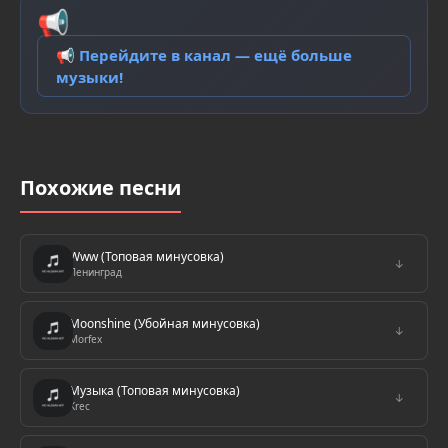
📢
📢 Перейдите в канал — ещё больше
музыки!
Похожие песни
Www (Топовая минусовка)
↓
Ленинград
Moonshine (Убойная минусовка)
↓
Morfex
Музыка (Топовая минусовка)
↓
Krec