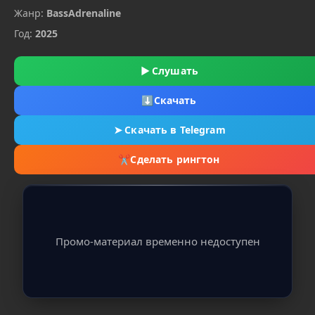
Жанр:
BassAdrenaline
Год:
2025
▶
Слушать
⬇
Скачать
➤
Скачать в Telegram
✂
Сделать рингтон
Промо-материал временно недоступен