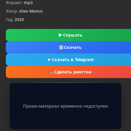
Формат:
mp3
Жанр:
Alex Menco
Год:
2025
▶
Слушать
⬇
Скачать
➤
Скачать в Telegram
✂
Сделать рингтон
Промо-материал временно недоступен