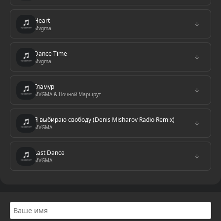
Heart
↓
Mvgma
Dance Time
↓
Mvgma
Гламур
↓
MVGMA & Ночной Маршрут
Я выбираю свободу (Denis Misharov Radio Remix)
↓
MVGMA
Last Dance
↓
MVGMA