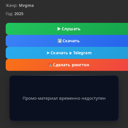
Жанр:
Mvgma
Год:
2025
▶
Слушать
⬇
Скачать
➤
Скачать в Telegram
✂
Сделать рингтон
Промо-материал временно недоступен