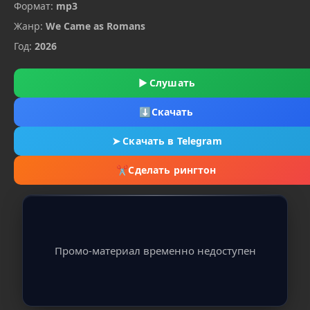
Формат:
mp3
Жанр:
We Came as Romans
Год:
2026
▶
Слушать
⬇
Скачать
➤
Скачать в Telegram
✂
Сделать рингтон
Промо-материал временно недоступен