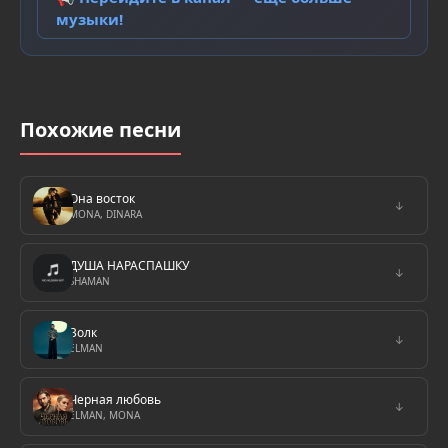
музыки!
Похожие песни
Она восток
↓
MONA, DINARA
ДУША НАРАСПАШКУ
↓
SHAMAN
Волк
↓
ELMAN
Черная любовь
↓
ELMAN, MONA