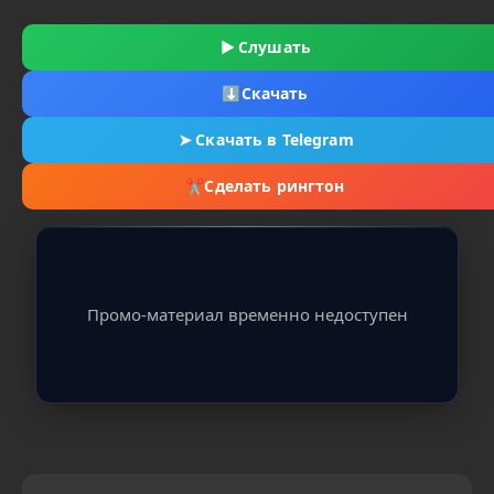
▶
Слушать
⬇
Скачать
➤
Скачать в Telegram
✂
Сделать рингтон
Промо-материал временно недоступен