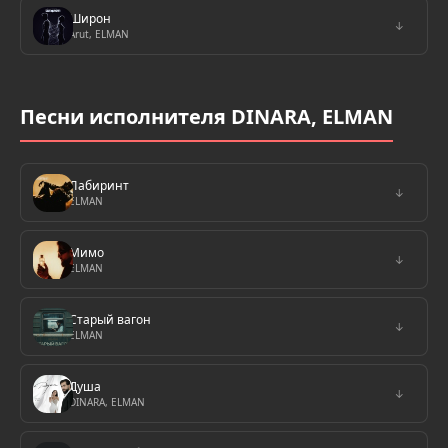
Широн
↓
Arut, ELMAN
Песни исполнителя DINARA, ELMAN
Лабиринт
↓
ELMAN
Мимо
↓
ELMAN
Старый вагон
↓
ELMAN
Душа
↓
DINARA, ELMAN