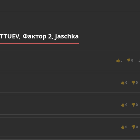
TUEV, Фактор 2, Jaschka
👍
👎
5
0
👍
👎
0
0
👍
👎
0
0
👍
👎
0
0