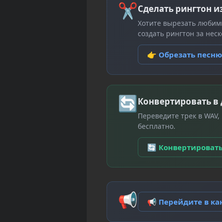
✂
Сделать рингтон и
Хотите вырезать любим
создать рингтон за неск
👉 Обрезать песн
🔄
Конвертировать в
Переведите трек в WAV,
бесплатно.
🔄 Конвертироват
📢
📢 Перейдите в к