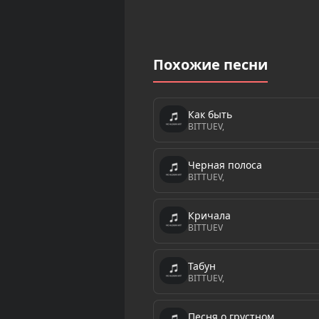
Похожие песни
Как быть
BITTUEV,
Черная полоса
BITTUEV,
Кричала
BITTUEV
Табун
BITTUEV,
Песня о грустном