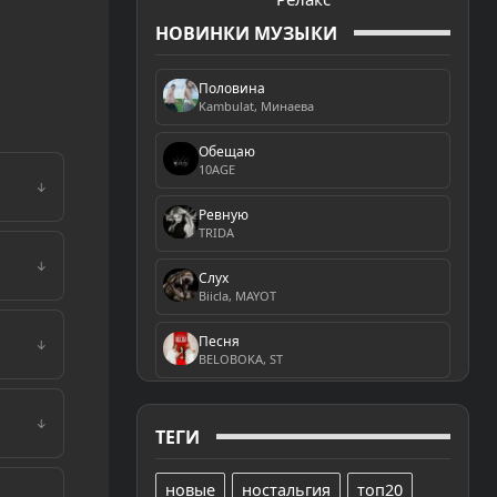
НОВИНКИ МУЗЫКИ
Половина
Kambulat, Минаева
Обещаю
10AGE
↓
Ревную
TRIDA
↓
Слух
Biicla, MAYOT
Песня
↓
BELOBOKA, ST
↓
ТЕГИ
новые
ностальгия
топ20