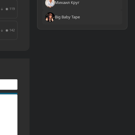
Михаил Круг
◉ 119
↓
Big Baby Tape
◉ 142
↓