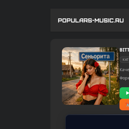
POPULARS-MUSIC.RU
BIT
КА
Каче
Фор