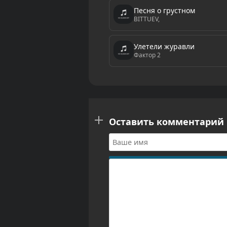
Песня о грустном
BITTUEV,
Улетели журавли
Фактор 2
Оставить комментарий