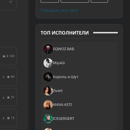
↓
Показать все теги
ТОП ИСПОЛНИТЕЛИ
SQWOZ BAB
◉ 4 143
↓
MiyaGi
Король и Шут
◉ 69
↓
Zivert
◉ 37
↓
ANNA ASTI
◉ 13
↓
ICEGERGERT