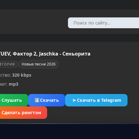
TUEV, Фактор 2, Jaschka - Сеньорита
Новые песни 2026
ТЕГОРИЯ
ство:
320 kbps
мат:
mp3
▶
Слушать
⬇
Скачать
➤
Скачать в Telegram
✂
Сделать рингтон