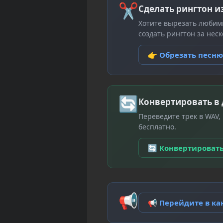
✂
Сделать рингтон и
Хотите вырезать любим
создать рингтон за неск
👉 Обрезать песн
🔄
Конвертировать в
Переведите трек в WAV,
бесплатно.
🔄 Конвертироват
📢
📢 Перейдите в к