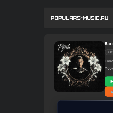
POPULARS-MUSIC.RU
Ван
КА
Каче
Фор