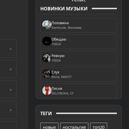
НОВИНКИ МУЗЫКИ
Половина
Kambulat, Минаева
Обещаю
10AGE
↓
Ревную
TRIDA
↓
Слух
Biicla, MAYOT
Песня
↓
BELOBOKA, ST
↓
ТЕГИ
новые
ностальгия
топ20