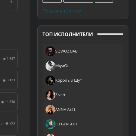
↓
Показать все теги
ТОП ИСПОЛНИТЕЛИ
SQWOZ BAB
◉ 1 647
↓
MiyaGi
Король и Шут
◉ 3 123
↓
Zivert
◉ 14 830
ANNA ASTI
◉ 293
↓
ICEGERGERT