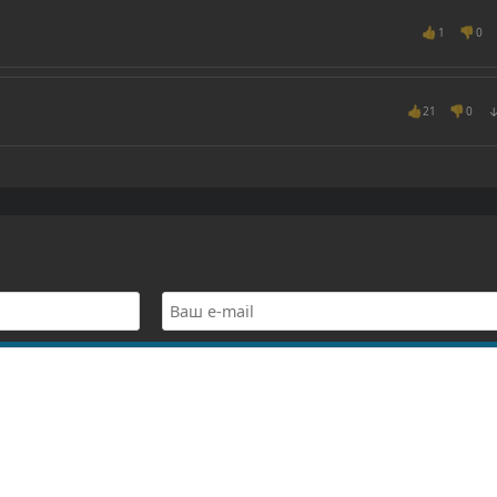
👍
👎
1
0
👍
👎
21
0