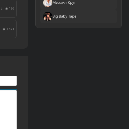
Михаил Круг
◉ 126
↓
Big Baby Tape
◉ 1 471
↓