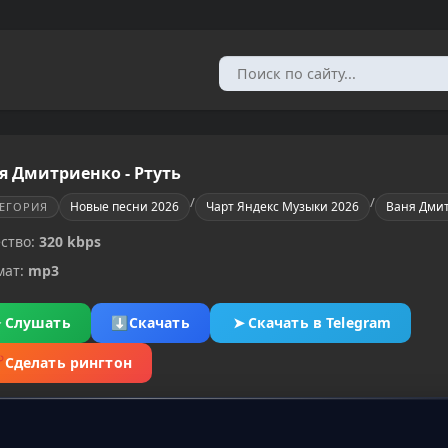
я Дмитриенко - Ртуть
/
/
Новые песни 2026
Чарт Яндекс Музыки 2026
Ваня Дми
ТЕГОРИЯ
ство:
320 kbps
мат:
mp3
▶
Слушать
⬇
Скачать
➤
Скачать в Telegram
✂
Сделать рингтон