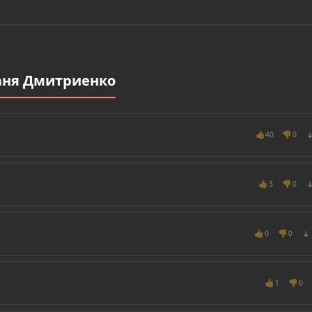
аня Дмитриенко
👍
👎
40
0
👍
👎
3
0
👍
👎
0
0
↓
👍
👎
1
0