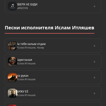
ЗВЕРЯ НЕ БУДИ
↓
GAYAZOV$
Песни исполнителя Ислам Итляшев
За тебя калым отдам
↓
Ислам Итляшев, Назир
Кареглазая
↓
Ислам Итляшев
На руках
↓
Ислам Итляшев
ВИЖУ ЕЁ
↓
Ислам Итляшев