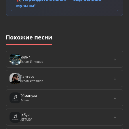
музыки!
Похожие песни
Боинг
↓
Ислам Итляшев
Пантера
↓
Ислам Итляшев
Обманула
↓
Ислам
Табун
↓
BITTUEV,