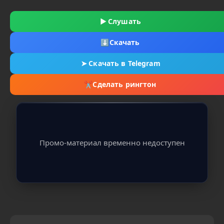
▶
Слушать
⬇
Скачать
➤
Скачать в Telegram
✂
Сделать рингтон
Промо-материал временно недоступен