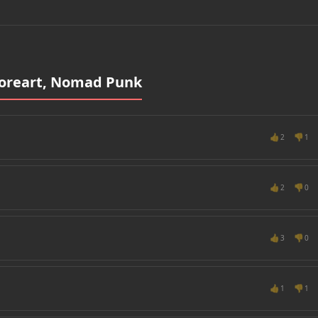
oreart, Nomad Punk
👍
👎
2
1
👍
👎
2
0
👍
👎
3
0
👍
👎
1
1