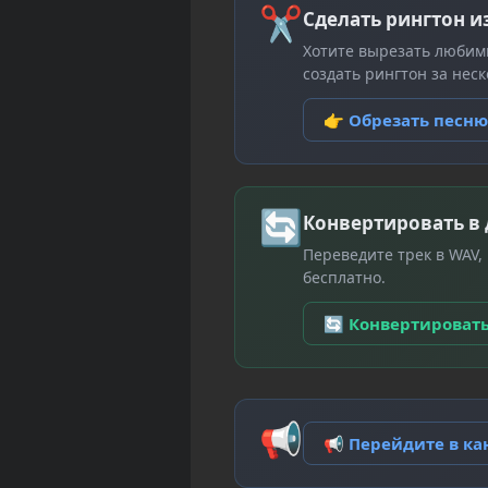
✂
Сделать рингтон и
Хотите вырезать любим
создать рингтон за неск
👉 Обрезать песн
🔄
Конвертировать в
Переведите трек в WAV,
бесплатно.
🔄 Конвертироват
📢
📢 Перейдите в к