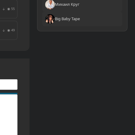
Михаил Круг
◉ 55
↓
Big Baby Tape
◉ 49
↓