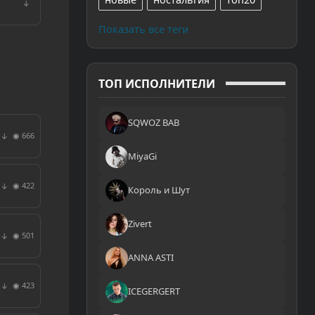
↓
Показать все теги
ТОП ИСПОЛНИТЕЛИ
SQWOZ BAB
◉ 666
↓
MiyaGi
◉ 422
↓
Король и Шут
Zivert
◉ 501
↓
ANNA ASTI
◉ 423
↓
ICEGERGERT