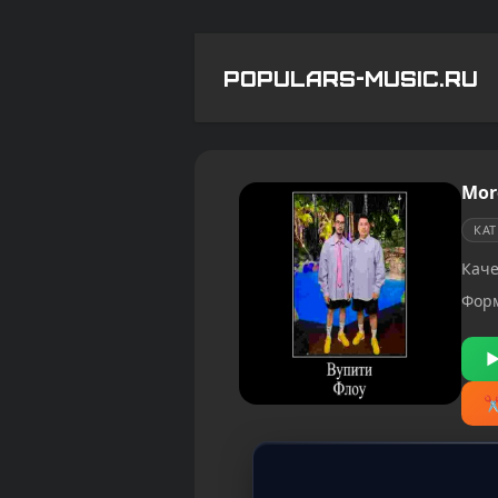
POPULARS-MUSIC.RU
Mor
КА
Каче
Фор