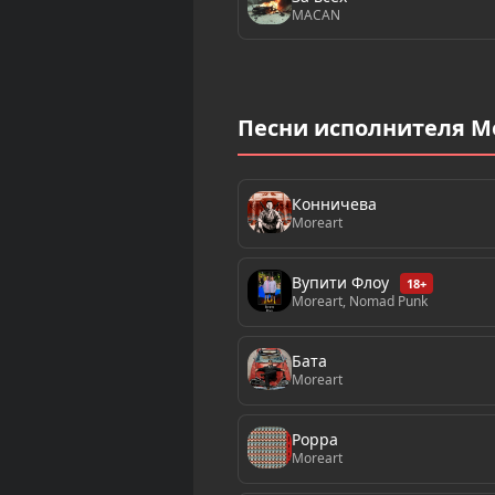
MACAN
Песни исполнителя M
Конничева
Moreart
Вупити Флоу
18+
Moreart, Nomad Punk
Бата
Moreart
Poppa
Moreart