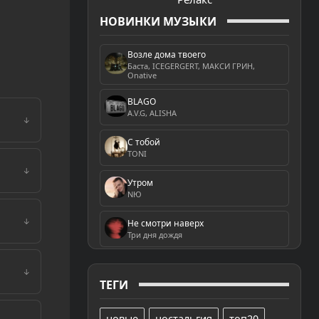
НОВИНКИ МУЗЫКИ
Возле дома твоего
Баста, ICEGERGERT, МАКСИ ГРИН,
Onative
BLAGO
A.V.G, ALISHA
↓
С тобой
TONI
↓
Утром
NЮ
↓
Не смотри наверх
Три дня дождя
↓
ТЕГИ
новые
ностальгия
топ20