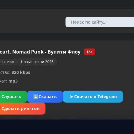
eart, Nomad Punk - Вупити Флоу
18+
Новые песни 2026
ТЕГОРИЯ
ство:
320 kbps
мат:
mp3
▶
Слушать
⬇
Скачать
➤
Скачать в Telegram
✂
Сделать рингтон