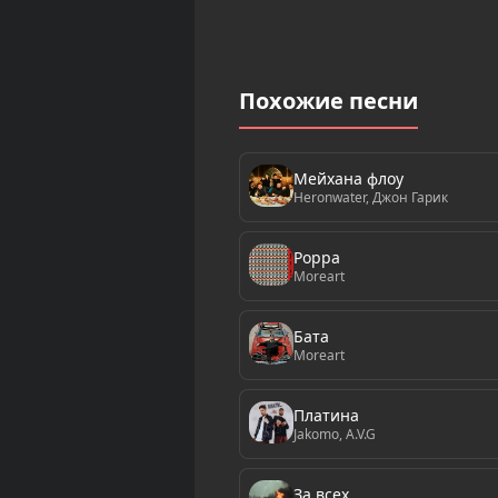
Похожие песни
Мейхана флоу
Heronwater, Джон Гарик
Poppa
Moreart
Бата
Moreart
Платина
Jakomo, A.V.G
За всех