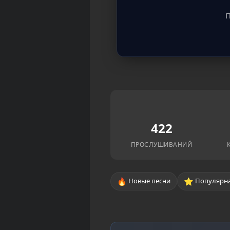
П
422
ПРОСЛУШИВАНИЙ
🔥
⭐
Новые песни
Популярна