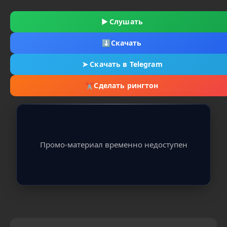
▶
Слушать
⬇
Скачать
➤
Скачать в Telegram
✂
Сделать рингтон
Промо-материал временно недоступен