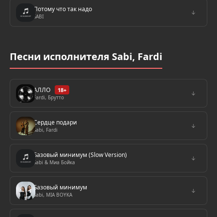
Потому что так надо
↓
SABI
Песни исполнителя Sabi, Fardi
АЛЛО
18+
↓
Fardi, Брутто
Сердце подари
↓
Sabi, Fardi
Базовый минимум (Slow Version)
↓
Sabi & Миа Бойка
Базовый минимум
↓
Sabi, MIA BOYKA