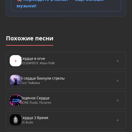
музыки!
Похожие песни
Сердце в огне
↓
XOLIDAYBOY, Иван Рейс
В сердце бахнули стрелы
↓
Тося Чайкина
Ледяное Сердце
↓
GONE.Fludd, Пелагея
Сердце 3 Время
↓
OG Buda