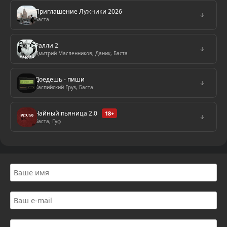
Приглашение Лужники 2026
↓
Баста
Ралли 2
↓
Дмитрий Масленников, Даник, Баста
Доедешь - пиши
↓
Каспийский Груз, Баста
Чайный пьяница 2.0
18+
↓
Баста, Гуф