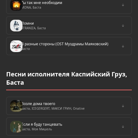
Ты так мне необходим
↓
MONA, Баста
Помни
↓
STRANIZA, Баста
В разные стороны (OST Муздрамы Маяковский)
↓
Баста
Песни исполнителя Каспийский Груз,
Баста
Возле дома твоего
↓
Баста, ICEGERGERT, МАКСИ ГРИН, Onative
Если я буду танцевать
↓
Баста, Моя Мишель