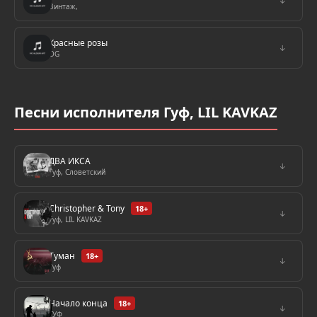
↓
Винтаж,
Красные розы
↓
OG
Песни исполнителя Гуф, LIL KAVKAZ
ДВА ИКСА
↓
Гуф, Словетский
Christopher & Tony
18+
↓
Гуф, LIL KAVKAZ
Туман
18+
↓
Гуф
Начало конца
18+
↓
ГУФ