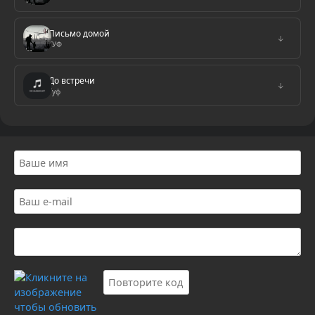
Письмо домой
↓
ГУФ
До встречи
↓
Гуф