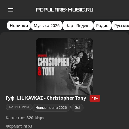
POPULARS-MUSIC.RU
Новинки
Музыка 2026
Чарт Яндекс
Радио
Русски
Гуф, LIL KAVKAZ - Christopher Tony
18+
/
КАТЕГОРИЯ
Новые песни 2026
Guf
Качество:
320 kbps
Формат:
mp3