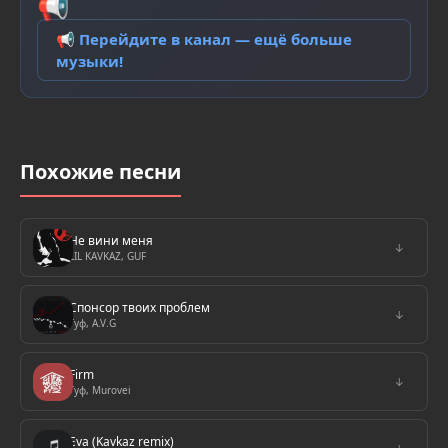
📢
📢 Перейдите в канал — ещё больше
музыки!
Похожие песни
Не вини меня
↓
LIL KAVKAZ, GUF
Спонсор твоих проблем
↓
Гуф, A.V.G
Firm
↓
Гуф, Murovei
Eva (Kavkaz remix)