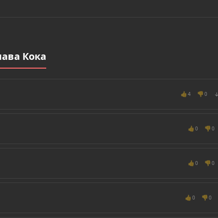
лава Кока
👍
👎
4
0
👍
👎
0
0
👍
👎
0
0
👍
👎
0
0