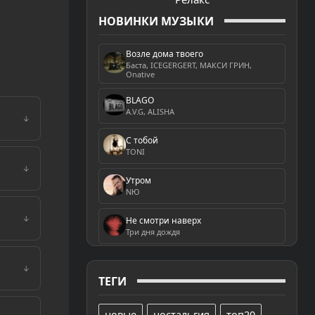
НОВИНКИ МУЗЫКИ
Возле дома твоего
Баста, ICEGERGERT, МАКСИ ГРИН,
Onative
BLAGO
A.V.G, ALISHA
↓
С тобой
TONI
↓
Утром
NЮ
↓
Не смотри наверх
Три дня дождя
↓
ТЕГИ
новые
ностальгия
топ20