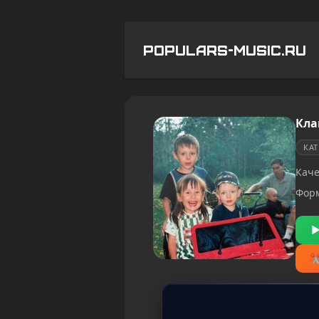
POPULARS-MUSIC.RU
Кла
КА
Каче
Фор