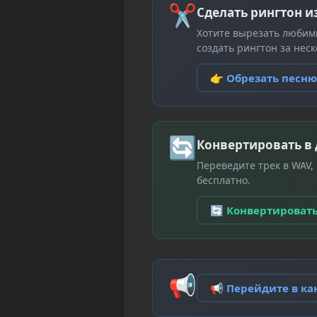
✂
Сделать рингтон и
Хотите вырезать любим
создать рингтон за неск
👉 Обрезать песн
🔄
Конвертировать в
Переведите трек в WAV,
бесплатно.
🔄 Конвертироват
📢
📢 Перейдите в к