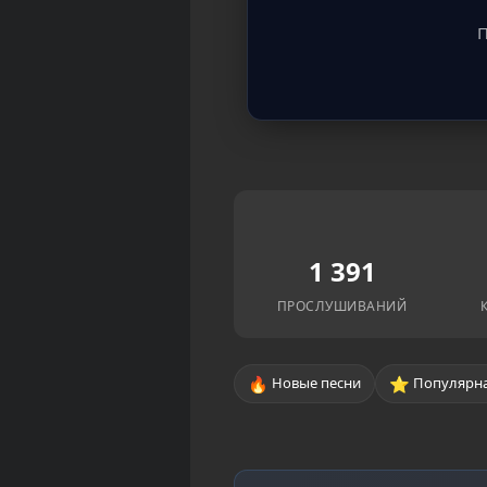
П
1 391
ПРОСЛУШИВАНИЙ
🔥
⭐
Новые песни
Популярна