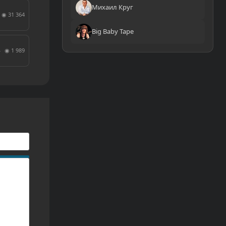
Михаил Круг
◉ 31 364
Big Baby Tape
◉ 1 989
↓