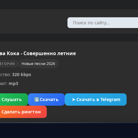
ва Кока - Совершенно летние
Новые песни 2026
ТЕГОРИЯ
ство:
320 kbps
мат:
mp3
▶
Слушать
⬇
Скачать
➤
Скачать в Telegram
✂
Сделать рингтон