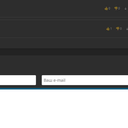
👍
👎
0
0
↓
👍
👎
1
0