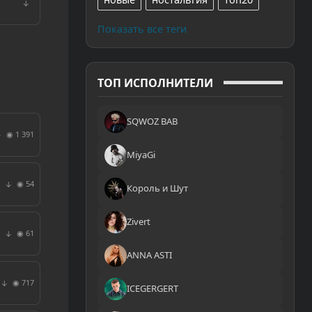
↓
Показать все теги
ТОП ИСПОЛНИТЕЛИ
SQWOZ BAB
◉ 1 391
↓
MiyaGi
◉ 54
↓
Король и Шут
Zivert
◉ 61
↓
ANNA ASTI
◉ 717
↓
ICEGERGERT