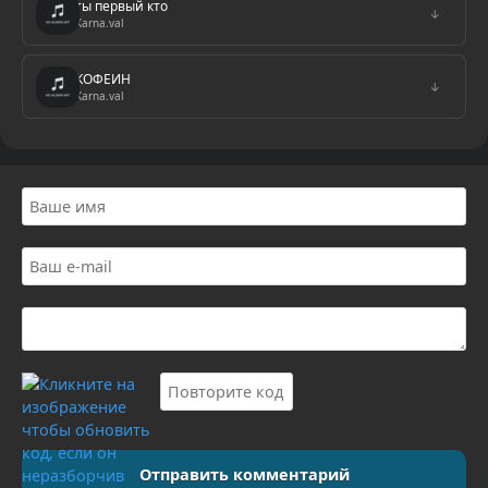
ты первый кто
↓
Karna.val
КОФЕИН
↓
Karna.val
Отправить комментарий