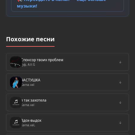
музыки!
Похожие песни
Спонсор твоих проблем
↓
Гуф, A.V.G
ЧАСТУШКА
↓
Karna.val
я так захотела
↓
Karna.val
Вдох-выдох
↓
Karna.val,