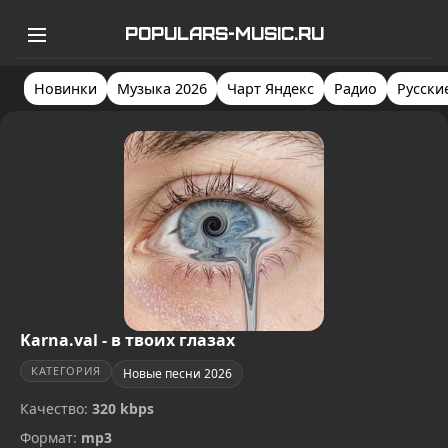
POPULARS-MUSIC.RU
Новинки
Музыка 2026
Чарт Яндекс
Радио
Русски
Karna.val - в твоих глазах
КАТЕГОРИЯ
Новые песни 2026
Качество:
320 kbps
Формат:
mp3