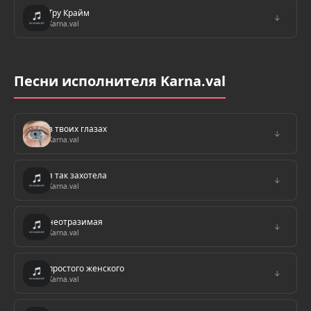
Тру Крайм
↓
Karna.val
Песни исполнителя Karna.val
в твоих глазах
↓
Karna.val
я так захотела
↓
Karna.val
неотразимая
↓
Karna.val
простого женского
↓
Karna.val