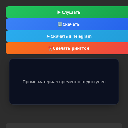
▶
Слушать
⬇
Скачать
➤
Скачать в Telegram
✂
Сделать рингтон
Промо-материал временно недоступен