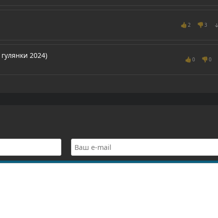
👍
👎
2
3
 гулянки 2024)
👍
👎
0
0