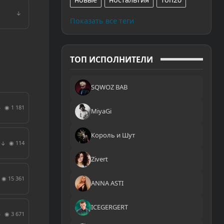
↓
Показать все теги
ТОП ИСПОЛНИТЕЛИ
SQWOZ BAB
◉ 1 181
↓
MiyaGi
Король и Шут
◉ 114
↓
Zivert
◉ 15 361
ANNA ASTI
ICEGERGERT
◉ 3 671
↓