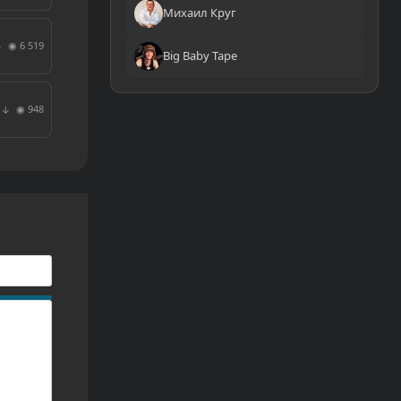
Михаил Круг
◉ 6 519
↓
Big Baby Tape
◉ 948
↓