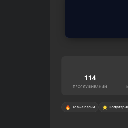
П
114
ПРОСЛУШИВАНИЙ
🔥
⭐
Новые песни
Популярна