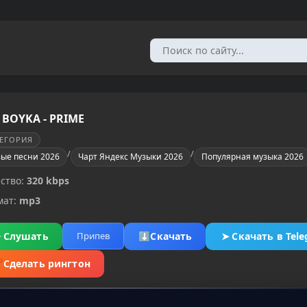
 BOYKA - PRIME
ТЕГОРИЯ
/
/
ые песни 2026
Чарт Яндекс Музыки 2026
Популярная музыка 2026
ство:
320 kbps
мат:
mp3
▶
Слушать
⬇
Скачать
➤
Скачать в Tel
Припев
✂
Сделать рингтон