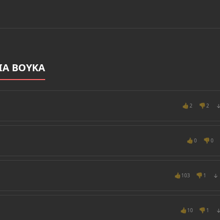
IA BOYKA
👍
👎
2
2
👍
👎
0
0
👍
👎
103
1
↓
👍
👎
10
1