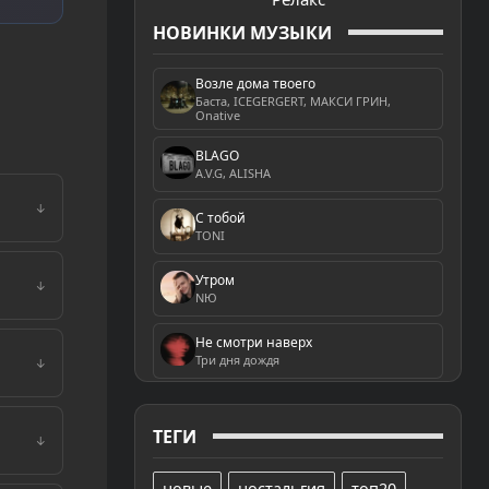
НОВИНКИ МУЗЫКИ
Возле дома твоего
Баста, ICEGERGERT, МАКСИ ГРИН,
Onative
BLAGO
A.V.G, ALISHA
↓
С тобой
TONI
Утром
↓
NЮ
Не смотри наверх
Три дня дождя
↓
ТЕГИ
↓
новые
ностальгия
топ20