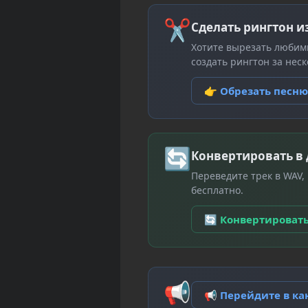
✂
Сделать рингтон и
Хотите вырезать любим
создать рингтон за неск
👉 Обрезать песн
🔄
Конвертировать в
Переведите трек в WAV,
бесплатно.
🔄 Конвертироват
📢
📢 Перейдите в к