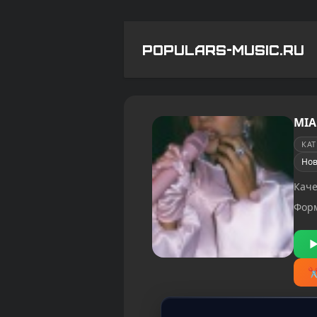
POPULARS-MUSIC.RU
MIA
КА
Нов
Каче
Фор