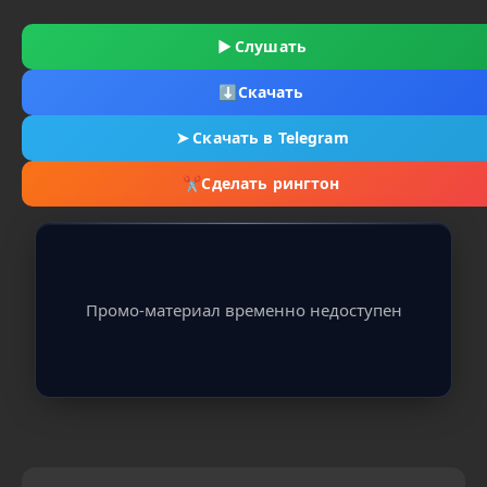
▶
Слушать
⬇
Скачать
➤
Скачать в Telegram
✂
Сделать рингтон
Промо-материал временно недоступен