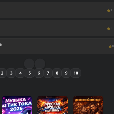
👍
1
👍
0
а
👍
0
2
3
4
5
6
7
8
9
10