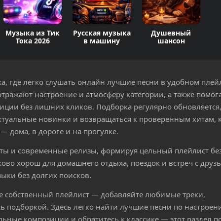
Музыка из Тик
Русская музыка
Душевный
Тока 2026
в машину
шансон
а, где легко слушать онлайн лучшие песни в удобном плей
отражают настроение и атмосферу категории, а также помог
ции без лишних кликов. Подборка регулярно обновляется
актуальные новинки и возвращаться к проверенным хитам, 
— дома, в дороге и на прогулке.
иты и современные релизы, формируя цельный плейлист без
ово хорош для домашнего отдыха, поездок и встреч с друз
зыки без долгих поисков.
е собственный плейлист — добавляйте любимые треки,
ь подборкой. Здесь легко найти лучшие песни по настроен
альные композиции и обратитесь к классике — этот раздел п