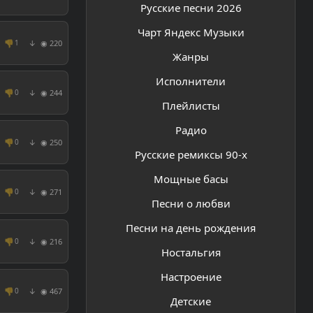
Русские песни 2026
Чарт Яндекс Музыки
👎
◉ 220
1
↓
Жанры
Исполнители
👎
◉ 244
0
↓
Плейлисты
Радио
👎
◉ 250
0
↓
Русские ремиксы 90-х
Мощные басы
👎
◉ 271
0
↓
Песни о любви
Песни на день рождения
👎
◉ 216
0
↓
Ностальгия
Настроение
👎
◉ 467
0
↓
Детские