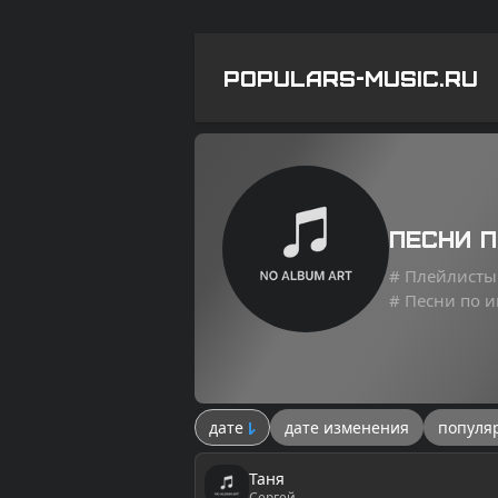
POPULARS-MUSIC.RU
Песни 
# Плейлисты
# Песни по 
дате
дате изменения
популя
Таня
Сергей