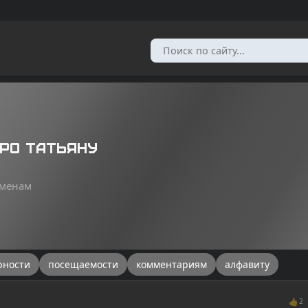
про Татьяну
именам
рности
посещаемости
комментариям
алфавиту
👍
2