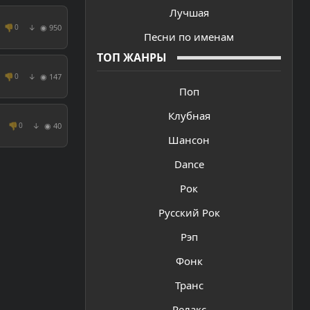
Лучшая
👎
◉ 950
0
↓
Песни по именам
ТОП ЖАНРЫ
👎
◉ 147
0
↓
Поп
Клубная
👎
◉ 40
0
↓
Шансон
Dance
Рок
Русский Рок
Рэп
Фонк
Транс
Релакс