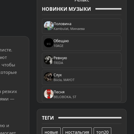
НОВИНКИ МУЗЫКИ
Половина
Kambulat, Минаева
Обещаю
10AGE
листе.
ают
Ревную
TRIDA
, чтобы
которые
Слух
Biicla, MAYOT
 резких
Песня
BELOBOKA, ST
ьями —
ТЕГИ
ию и
новые
ностальгия
топ20
омогает