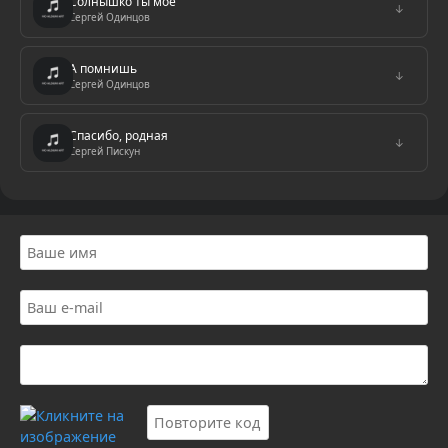
Солнышко ты моё
↓
Сергей Одинцов
А помнишь
↓
Сергей Одинцов
Спасибо, родная
↓
Сергей Пискун