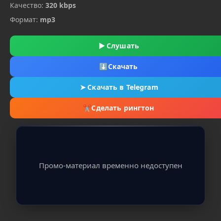
Качество:
320 kbps
Формат:
mp3
▶
Слушать
⬇
Скачать
➤
Скачать в Telegram
✂
Сделать рингтон
Промо-материал временно недоступен