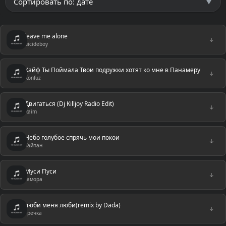
leave me alone
↓
uicideboy
Кайф Ты Поймала Твои подружки хотят ко мне в Панамеру
↓
Konfuz
Двигаться (Dj Killjoy Radio Edit)
↓
Raim
Небо голубое спрячь мои покои
↓
Тайпан
Муси Пуси
↓
Гамора
люби меня люби(remix by Dada)
↓
Гречка