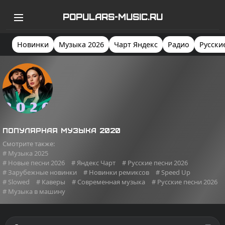
POPULARS-MUSIC.RU
Новинки
Музыка 2026
Чарт Яндекс
Радио
Русски
Популярная музыка 2020
Смотрите также:
# Музыка 2025
# Новые песни 2026
# Яндекс Чарт
# Русские песни 2026
# Зарубежные новинки
# Новинки ремиксов
# Speed Up
# Slowed
# Каверы
# Современная музыка
# Русские песни 2026
# Музыка в машину